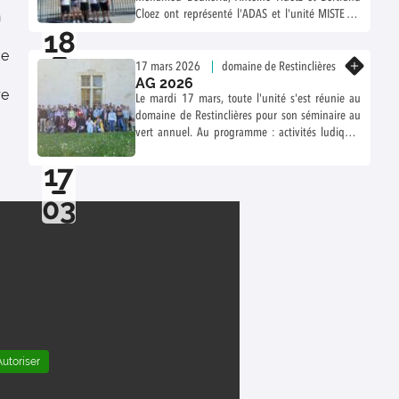
n
Cloez ont représenté l'ADAS et l'unité MISTEA à
18
l'Ekiden de Montpellier (marathon en équipe). Ils
ont couru 42,2 kms en moins de 3h40, bravo à
de
04
eux!
En savoir plus
17 mars 2026
domaine de Restinclières
AG 2026
re
Le mardi 17 mars, toute l'unité s'est réunie au
domaine de Restinclières pour son séminaire au
vert annuel. Au programme : activités ludiques
et discussions pour le bon fonctionnement de
17
l'unité.
03
utoriser