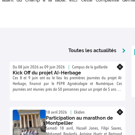
tion, allant du champ à la table, etc). Cette complexité de
Toutes les actualités
En savoir plus
Du 08 juin 2026 au 09 juin 2026
Campus de la gaillarde
Kick Off du projet AI-Herbage
Ces 8 et 9 juin ont eu le lieu les premières journées du projet AI-
Herbage, financé par le PEPR Agroécologie et Numérique. Ces
journées ont réunies près de 50 personnes pour un projet de 5 ans sur
le numérique pour améliorer la gestion des prairies et pâturages.
En savoir plus
18 avril 2026
Ekiden
Participation au marathon de
Montpellier
Samedi 18 avril, Hazaël Jones, Filipi Soares,
s
Mohamed Boukerfa, Antoine Huetz et Bertrand