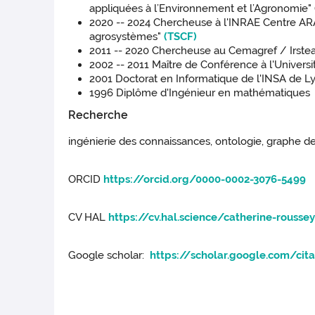
appliquées à l’Environnement et l’Agronomie" 
2020 -- 2024 Chercheuse à l'INRAE Centre ARA
agrosystèmes"
(TSCF)
2011 -- 2020 Chercheuse au Cemagref / Irstea
2002 -- 2011 Maître de Conférence à l'Univers
2001 Doctorat en Informatique de l'INSA de L
1996 Diplôme d'Ingénieur en mathématiques 
Recherche
ingénierie des connaissances, ontologie, graphe d
ORCID
https://orcid.org/0000-0002-3076-5499
CV HAL
https://cv.hal.science/catherine-rousse
Google scholar:
https://scholar.google.com/cit