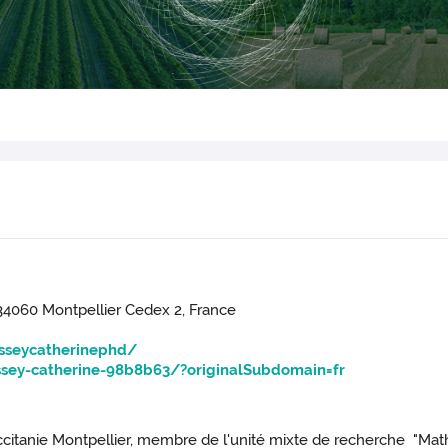
 34060 Montpellier Cedex 2, France
usseycatherinephd/
ssey-catherine-98b8b63/?originalSubdomain=fr
nie Montpellier, membre de l'unité mixte de recherche "Mathé