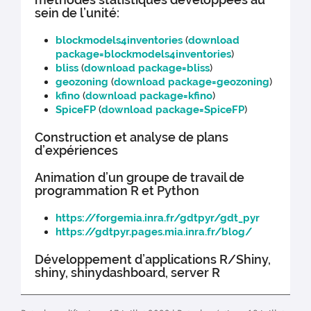
sein de l’unité:
blockmodels4inventories
(
download
package=blockmodels4inventories
)
bliss
(
download package=bliss
)
geozoning
(
download package=geozoning
)
kfino
(
download package=kfino
)
SpiceFP
(
download package=SpiceFP
)
Construction et analyse de plans
d’expériences
Animation d’un groupe de travail de
programmation R et Python
https://forgemia.inra.fr/gdtpyr/gdt_pyr
https://gdtpyr.pages.mia.inra.fr/blog/
Développement d’applications R/Shiny,
shiny, shinydashboard, server R